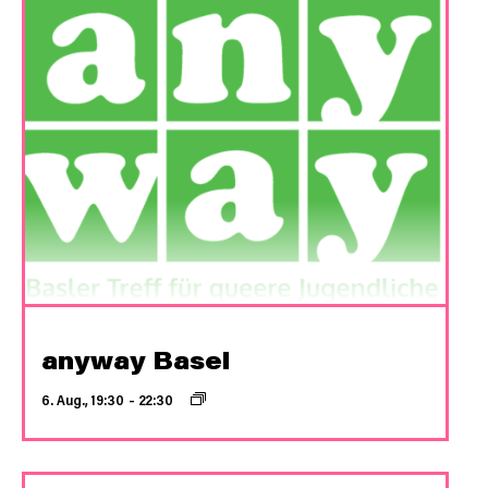
anyway Basel
6. Aug., 19:30
–
22:30