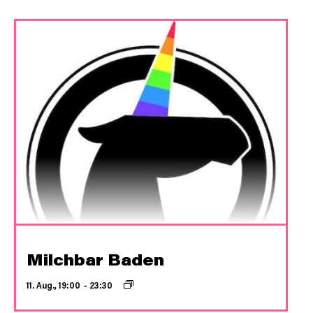
Milchbar Baden
11. Aug., 19:00
–
23:30