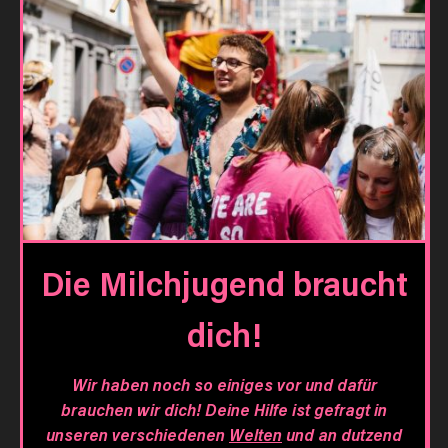
Die Milchjugend braucht
dich!
Wir haben noch so einiges vor und dafür
brauchen wir dich! Deine Hilfe ist gefragt in
unseren verschiedenen
Welten
und an dutzend