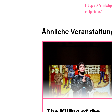
https://milch
ndpride/
Ähnliche Veranstaltu
The Killing of the