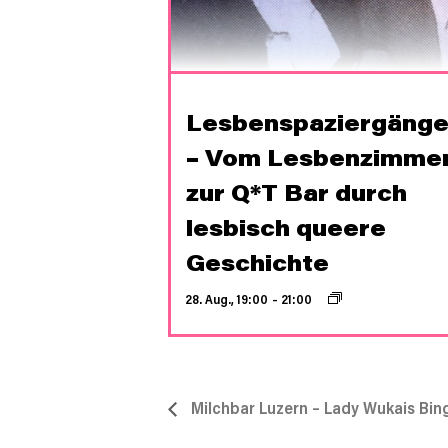
Lesbenspaziergäng
– Vom Lesbenzimme
zur Q*T Bar durch
lesbisch queere
Geschichte
28. Aug., 19:00
–
21:00
Milchbar Luzern – Lady Wukais Bin