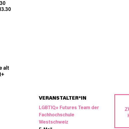
.30
13.30
e alt
Q+
VERANSTALTER*IN
LGBTIQ+ Futures Team der
Z
Fachhochschule
Westschweiz
E-Mail