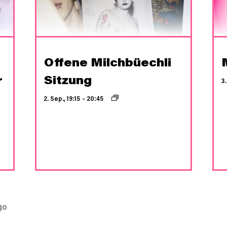
e
Offene Milchbüechli
r
Sitzung
3.
2. Sep., 19:15
–
20:45
go