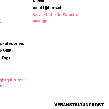
ad.ott@hevs.ch
Veranstalter*in-Website
anzeigen
s
gskategorien:
RKSHOP
-Tags:
gbtqifutures.i
en
VERANSTALTUNGSORT