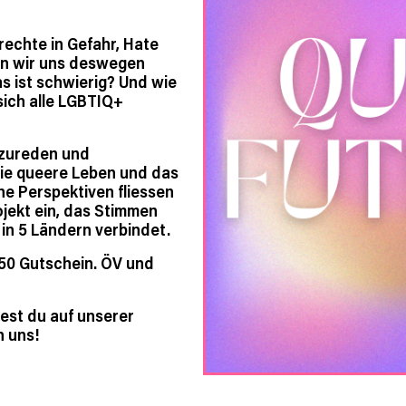
echte in Gefahr, Hate
en wir uns deswegen
 ist schwierig? Und wie
sich alle LGBTIQ+
tzureden und
ie queere Leben und das
ne Perspektiven fliessen
jekt ein, das Stimmen
n 5 Ländern verbindet.
 50 Gutschein. ÖV und
est du auf unserer
n uns!