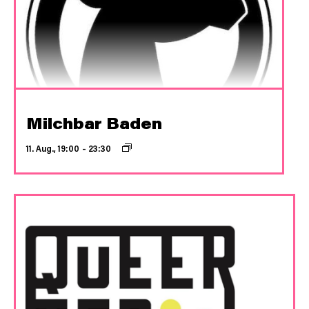
Milchbar Baden
11. Aug., 19:00
–
23:30