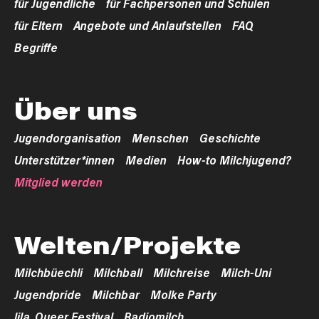
für Jugendliche
für Fachpersonen und Schulen
für Eltern
Angebote und Anlaufstellen
FAQ
Begriffe
Über uns
Jugendorganisation
Menschen
Geschichte
Unterstützer*innen
Medien
How-to Milchjugend?
Mitglied werden
Welten/Projekte
Milchbüechli
Milchball
Milchreise
Milch-Uni
Jugendpride
Milchbar
Molke Party
lila. Queer Festival
Radiomilch