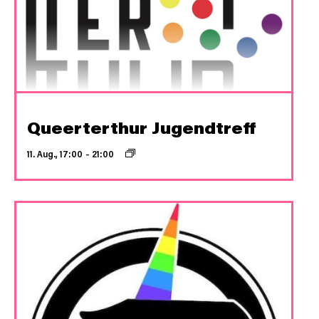
Queerterthur Jugendtreff
11. Aug., 17:00
–
21:00