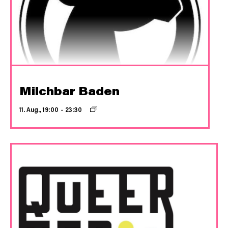
Milchbar Baden
11. Aug., 19:00
–
23:30