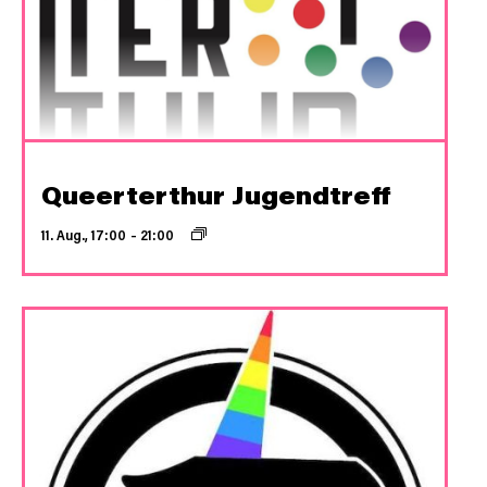
Queerterthur Jugendtreff
11. Aug., 17:00
–
21:00