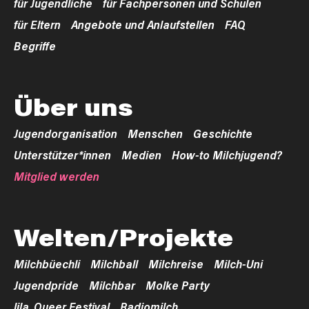
für Jugendliche
für Fachpersonen und Schulen
für Eltern
Angebote und Anlaufstellen
FAQ
Begriffe
Über uns
Jugendorganisation
Menschen
Geschichte
Unterstützer*innen
Medien
How-to Milchjugend?
Mitglied werden
Welten/Projekte
Milchbüechli
Milchball
Milchreise
Milch-Uni
Jugendpride
Milchbar
Molke Party
lila. Queer Festival
Radiomilch