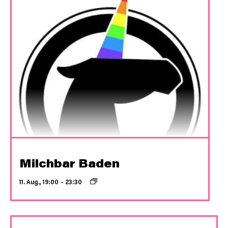
Milchbar Baden
11. Aug., 19:00
–
23:30