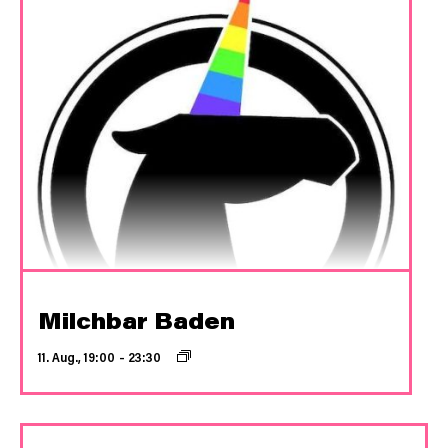
Milchbar Baden
11. Aug., 19:00
–
23:30