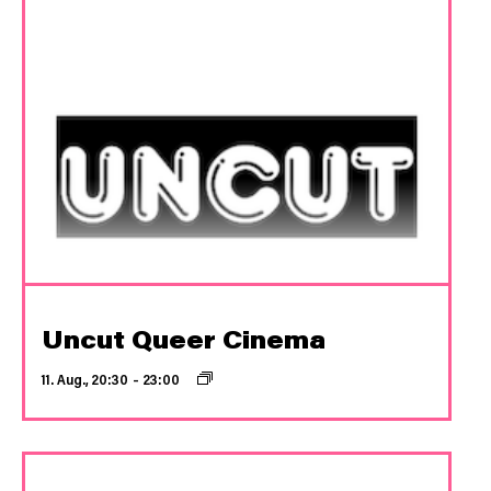
Uncut Queer Cinema
11. Aug., 20:30
–
23:00