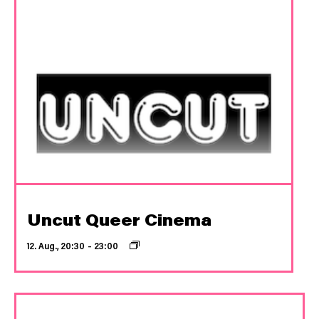
Uncut Queer Cinema
12. Aug., 20:30
–
23:00