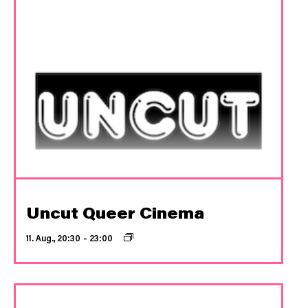
Uncut Queer Cinema
11. Aug., 20:30
–
23:00