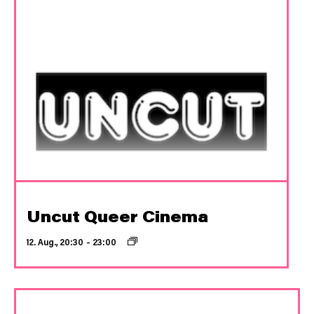
Uncut Queer Cinema
12. Aug., 20:30
–
23:00