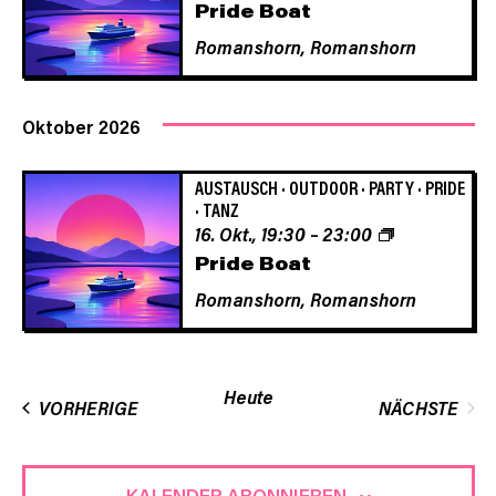
Pride Boat
Navigat
Romanshorn,
Romanshorn
Oktober 2026
AUSTAUSCH
·
OUTDOOR
·
PARTY
·
PRIDE
·
TANZ
16. Okt., 19:30
–
23:00
Pride Boat
Romanshorn,
Romanshorn
Heute
VERANSTALTUNGEN
VORHERIGE
NÄCHSTE
VERANST
KALENDER ABONNIEREN