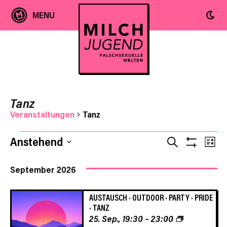
Tanz
Veranstaltungen
Tanz
Ver
Veranstaltungen
Veranst
Anstehend
SUCHE
LIST
Filter
Ans
Datum
Anzeige
Suche
wählen.
September 2026
Nav
und
AUSTAUSCH
·
OUTDOOR
·
PARTY
·
PRIDE
·
TANZ
Ansicht
25. Sep., 19:30
–
23:00