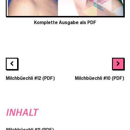
Komplette Ausgabe als PDF
Milchbüechli #12 (PDF)
Milchbüechli #10 (PDF)
INHALT
Milchbüechli #11 (PDF)