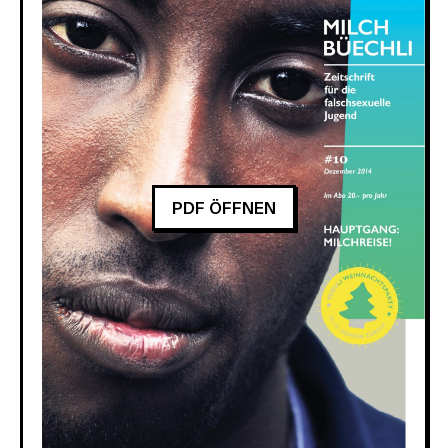
PDF ÖFFNEN