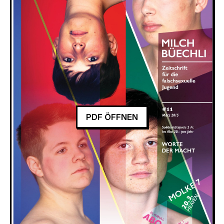
PDF ÖFFNEN