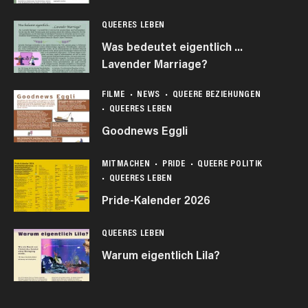
QUEERES LEBEN
Was bedeutet eigentlich …
Lavender Marriage?
FILME
NEWS
QUEERE BEZIEHUNGEN
QUEERES LEBEN
Goodnews Eggli
MITMACHEN
PRIDE
QUEERE POLITIK
QUEERES LEBEN
Pride-Kalender 2026
QUEERES LEBEN
Warum eigentlich Lila?