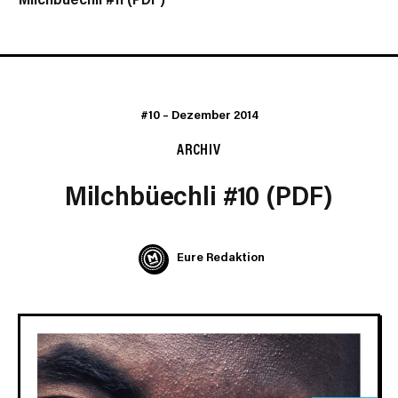
#10
–
Dezember 2014
ARCHIV
Milchbüechli #10 (PDF)
Eure Redaktion