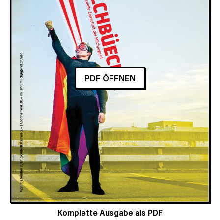
PDF ÖFFNEN
Komplette Ausgabe als PDF