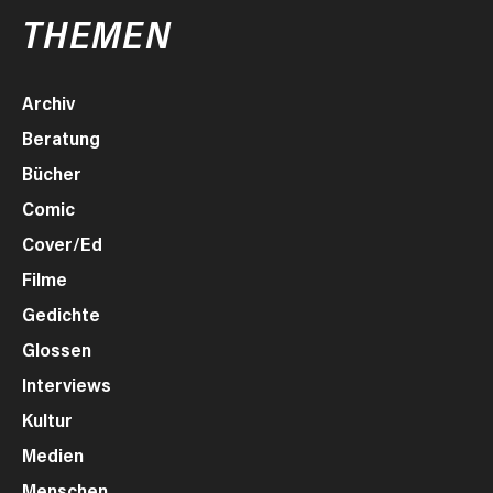
THEMEN
Archiv
Beratung
Bücher
Comic
Cover/Ed
Filme
Gedichte
Glossen
Interviews
Kultur
Medien
Menschen