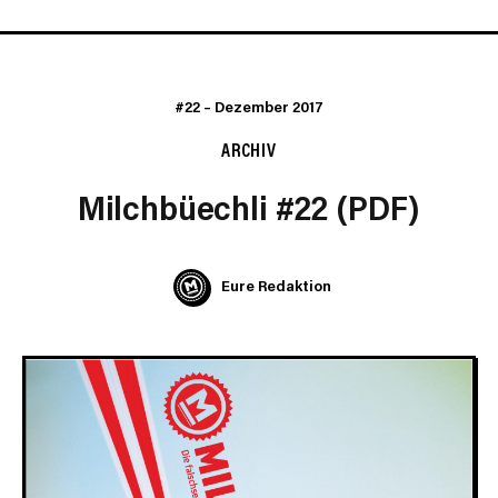
#22
–
Dezember 2017
ARCHIV
Milchbüechli #22 (PDF)
Eure Redaktion