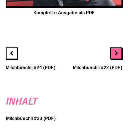
Komplette Ausgabe als PDF
Milchbüechli #24 (PDF)
Milchbüechli #22 (PDF)
INHALT
Milchbüechli #23 (PDF)