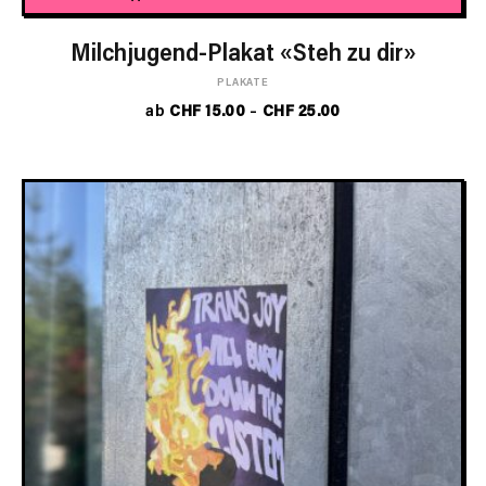
Dieses
Produkt
Milchjugend-Plakat «Steh zu dir»
weist
PLAKATE
mehrere
Preisspanne:
ab
CHF
15.00
–
CHF
25.00
Varianten
CHF 15.00
auf.
bis
Die
CHF 25.00
Optionen
können
auf
der
Produktseite
gewählt
werden