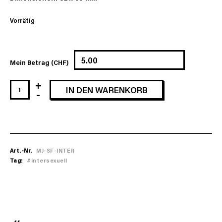
Vorrätig
Mein Betrag (CHF)
Milchjugend-
IN DEN WARENKORB
Sticker:
Inter
Flag
Menge
Art.-Nr.
MJ-SF-INTER
Tag:
#intersexuell