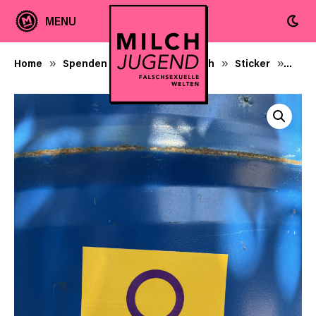
Home
Spenden + Milchjugend-Merch
Sticker
Flag
»
»
»