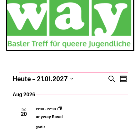
VERANSTALTUNGEN
Veran
Verans
Heute
21.01.2027
SUCHE
KOMPA
Ansic
Datum
Suche
Aug 2026
Navig
auswählen.
und
19:30
-
22:30
DO
20
anyway Basel
Ansich
gratis
Naviga