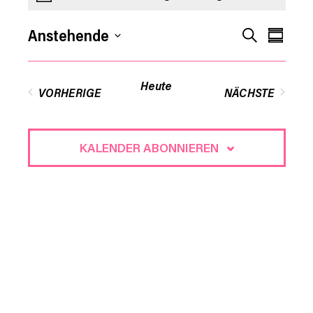
Veran
Verans
Anstehende
SUCHE
KOMPA
Ansic
Datum
Suche
Navig
auswählen.
Heute
VORHERIGE
NÄCHSTE
und
VERANSTAL
Ansich
KALENDER ABONNIEREN
Naviga