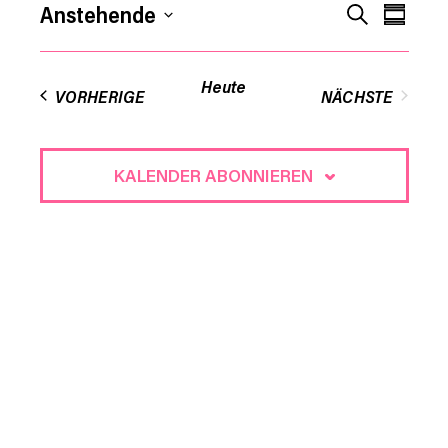
Veran
Verans
Anstehende
SUCHE
KOMPA
Ansic
Datum
Suche
Navig
auswählen.
Heute
VORHERIGE
NÄCHSTE
und
VERANSTAL
Ansich
KALENDER ABONNIEREN
Naviga