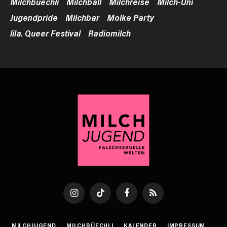
Milchbüechli
Milchball
Milchreise
Milch-Uni
Jugendpride
Milchbar
Molke Party
lila. Queer Festival
Radiomilch
Instagram
TikTok
Facebook
RSS
MILCHJUGEND
MILCHBÜECHLI
KALENDER
IMPRESSUM