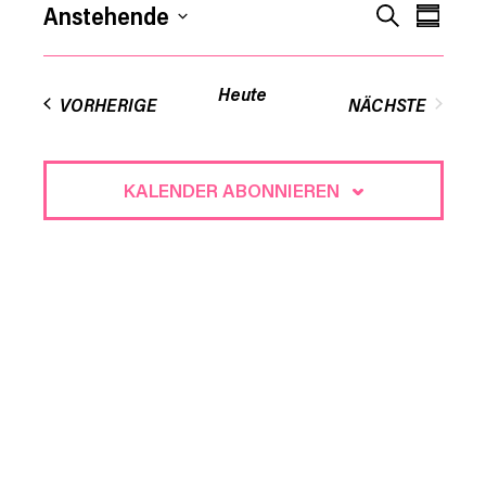
Veran
Verans
Anstehende
SUCHE
KOMPA
Ansic
Datum
Suche
Navig
auswählen.
Heute
VORHERIGE
NÄCHSTE
und
VERANSTAL
Ansich
KALENDER ABONNIEREN
Naviga