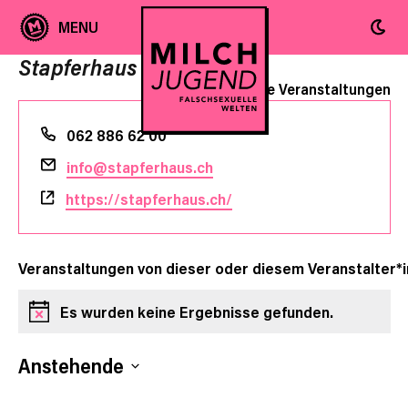
Stapferhaus
« Alle Veranstaltungen
Telefon
062 886 62 00
Email
info@stapferhaus.ch
Webseite
https://stapferhaus.ch/
Veranstaltungen von dieser oder diesem Veranstalter*i
Es wurden keine Ergebnisse gefunden.
Hinweis
Anstehende
Datum