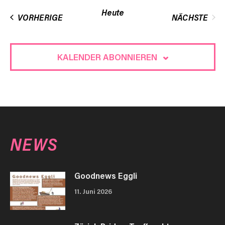
wählen.
Heute
VERANSTALTUNGEN
VORHERIGE
NÄCHSTE
VERANST
KALENDER ABONNIEREN
NEWS
Goodnews Eggli
11. Juni 2026