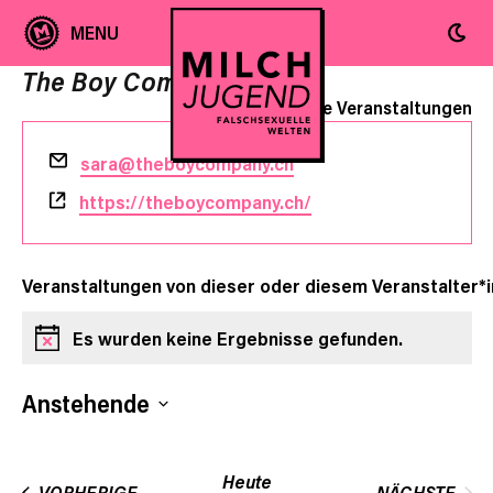
The Boy Company
« Alle Veranstaltungen
Email
sara@theboycompany.ch
Webseite
https://theboycompany.ch/
Veranstaltungen von dieser oder diesem Veranstalter*i
Es wurden keine Ergebnisse gefunden.
Hinweis
Anstehende
Datum
wählen.
Heute
VERANSTALTUNGEN
VORHERIGE
NÄCHSTE