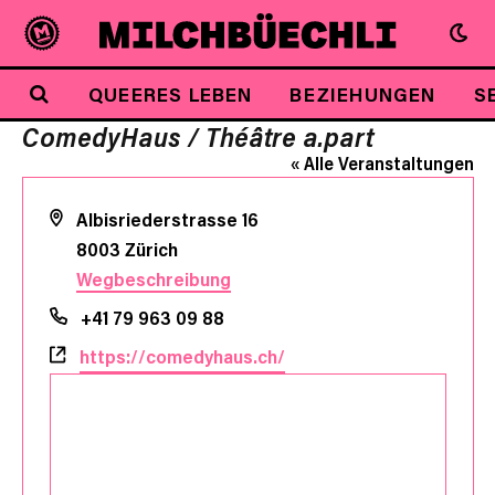
QUEERES LEBEN
BEZIEHUNGEN
S
ComedyHaus / Théâtre a.part
« Alle Veranstaltungen
Adresse
Albisriederstrasse 16
8003
Zürich
Wegbeschreibung
Telefon
+41 79 963 09 88
Webseite
https://comedyhaus.ch/