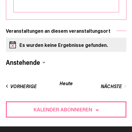
Veranstaltungen an diesem veranstaltungsort
Es wurden keine Ergebnisse gefunden.
Hinweis
Anstehende
Datum
wählen.
Heute
VERANSTALTUNGEN
VORHERIGE
NÄCHSTE
VERANST
KALENDER ABONNIEREN