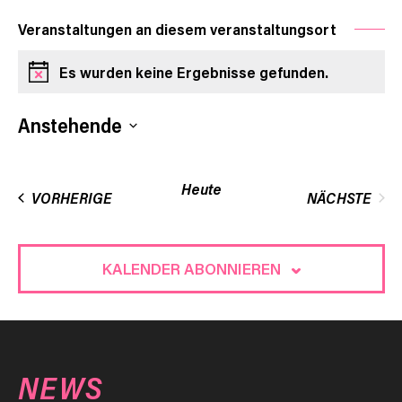
Veranstaltungen an diesem veranstaltungsort
Es wurden keine Ergebnisse gefunden.
Hinweis
Anstehende
Datum
wählen.
Heute
VERANSTALTUNGEN
VORHERIGE
NÄCHSTE
VERANST
KALENDER ABONNIEREN
NEWS