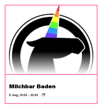
Milchbar Baden
11. Aug., 19:00
–
23:30