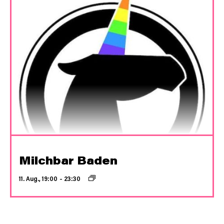
Milchbar Baden
11. Aug., 19:00
–
23:30