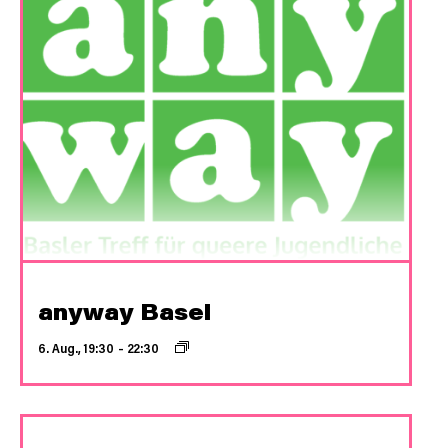
anyway Basel
6. Aug., 19:30
–
22:30