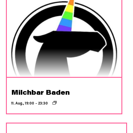
Milchbar Baden
11. Aug., 19:00
–
23:30