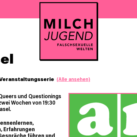
el
Veranstaltungsserie
(Alle ansehen)
e Queers und Questionings
e zwei Wochen von 19:30
asel.
ennenlernen,
, Erfahrungen
espräche führen und