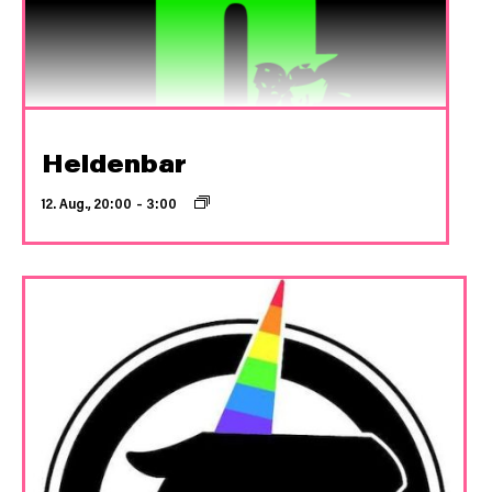
Heldenbar
12. Aug., 20:00
–
3:00