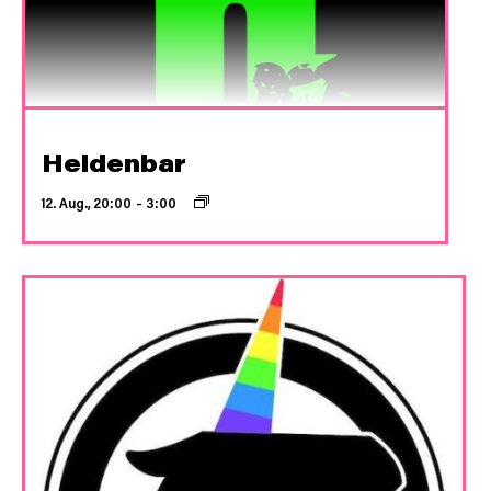
Heldenbar
12. Aug., 20:00
–
3:00