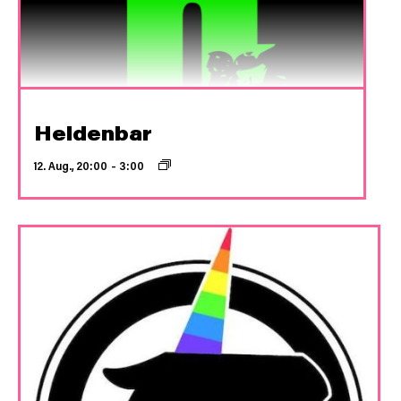
Heldenbar
12. Aug., 20:00
–
3:00