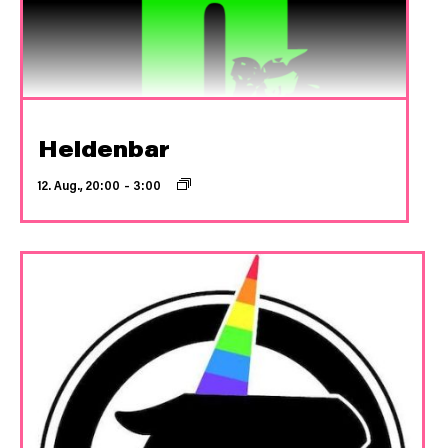
Heldenbar
12. Aug., 20:00
–
3:00