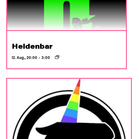
Heldenbar
12. Aug., 20:00
–
3:00