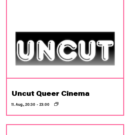
Uncut Queer Cinema
11. Aug., 20:30
–
23:00