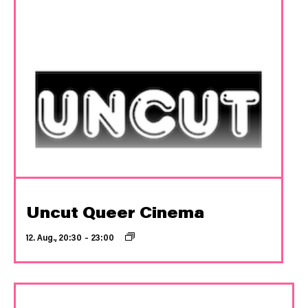
Uncut Queer Cinema
12. Aug., 20:30
–
23:00