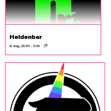
Heldenbar
12. Aug., 20:00
–
3:00