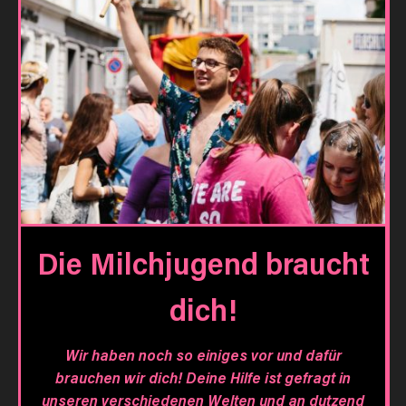
Die Milchjugend braucht
dich!
Wir haben noch so einiges vor und dafür
brauchen wir dich! Deine Hilfe ist gefragt in
unseren verschiedenen
Welten
und an dutzend