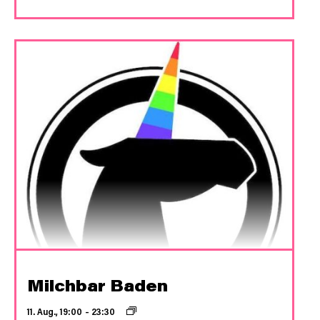
Milchbar Baden
11. Aug., 19:00
–
23:30