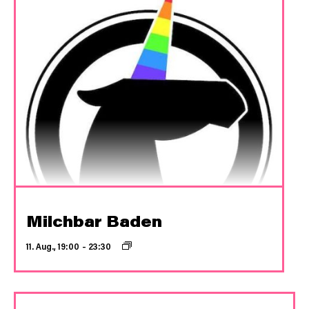
Milchbar Baden
11. Aug., 19:00
–
23:30