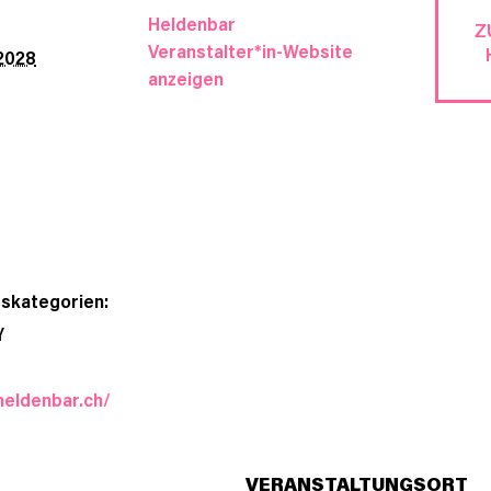
Heldenbar
Z
Veranstalter*in-Website
2028
anzeigen
gskategorien:
Y
heldenbar.ch/
VERANSTALTUNGSORT