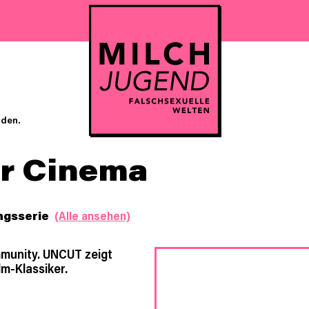
nden.
r Cinema
ngsserie
(Alle ansehen)
munity. UNCUT zeigt
lm-Klassiker.