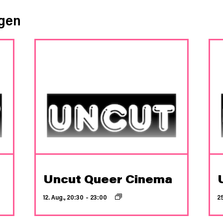
ngen
Uncut Queer Cinema
12. Aug., 20:30
–
23:00
2