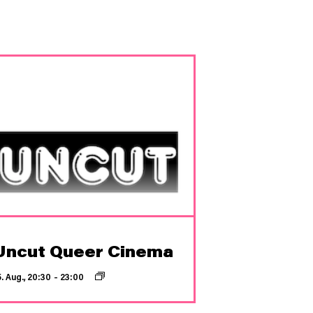
Uncut Queer Cinema
5. Aug., 20:30
–
23:00