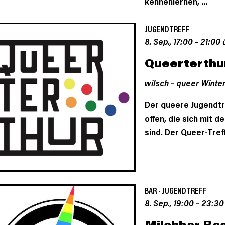
kennenlernen, ...
JUGENDTREFF
8. Sep., 17:00
–
21:00
Queerterthu
wilsch – queer Winter
Der queere Jugendtref
offen, die sich mit 
sind. Der Queer-Treff
BAR
·
JUGENDTREFF
8. Sep., 19:00
–
23:30
Milchbar Ba