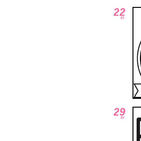
22
DI
29
DI