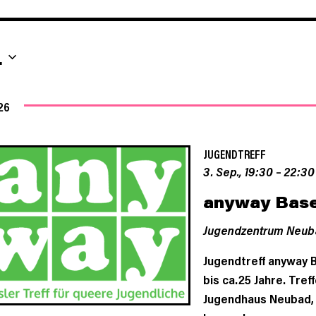
EINGEBEN.
SUCHE
NACH
.
VERANSTALTUNGEN.
26
JUGENDTREFF
3. Sep., 19:30
–
22:30
anyway Base
Jugendzentrum Neub
Jugendtreff anyway B
bis ca.25 Jahre. Tref
Jugendhaus Neubad, 