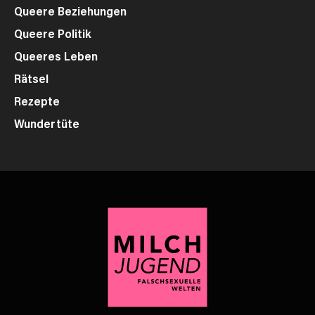
Queere Beziehungen
Queere Politik
Queeres Leben
Rätsel
Rezepte
Wundertüte