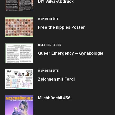
DIY Vulva-Abdruck
WUNDERTÜTE
Free the nipples Poster
QUEERES LEBEN
Queer Emergency — Gynäkologie
WUNDERTÜTE
Zeichnen mit Ferdi
Milchbüechli #56