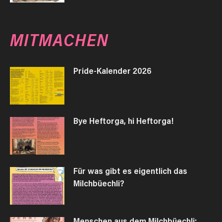
MITMACHEN
Pride-Kalender 2026
Bye Heftorga, hi Heftorga!
Für was gibt es eigentlich das
Milchbüechli?
Menschen aus dem Milchbüechli: