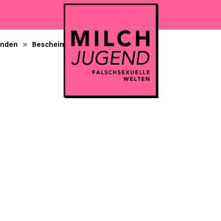
enden
Bescheinigung
»