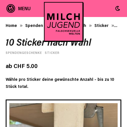
Home
Spenden + Milchjugend-Merch
Sticker
10 St
»
»
»
10 Sticker nach Wahl
SPENDENGESCHENKE
STICKER
ab
CHF
5.00
Wähle pro Sticker deine gewünschte Anzahl – bis zu 10
Stück total.