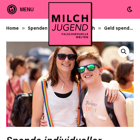
Home
Spenden + Milchjugend-Merch
Geld spenden
»
»