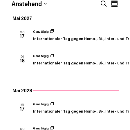
VERANSTALTUNGEN
Veran
Verans
Anstehend
SUCHE
KOMPA
Ansic
Datum
Suche
Mai 2027
Navig
auswählen.
und
Ganztägig
MO
17
Internationaler Tag gegen Homo-, Bi-, Inter- und T
Ansich
Naviga
Ganztägig
DI
18
Internationaler Tag gegen Homo-, Bi-, Inter- und T
Mai 2028
Ganztägig
MI
17
Internationaler Tag gegen Homo-, Bi-, Inter- und T
Ganztägig
DO