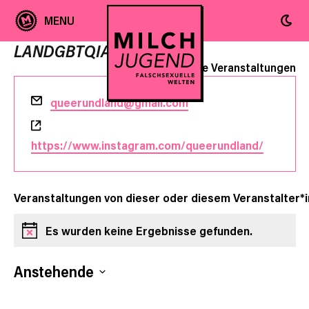
LANDGBTQIA+
« Alle Veranstaltungen
Email
queerundland@gmail.com
Webseite
https://www.instagram.com/queerundland/
Veranstaltungen von dieser oder diesem Veranstalter*i
Es wurden keine Ergebnisse gefunden.
Hinweis
Anstehende
Datum
wählen.