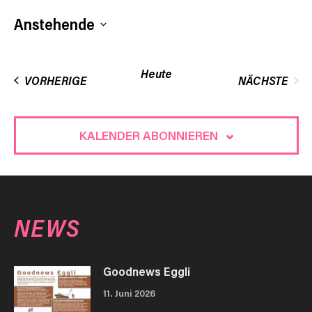
Anstehende
Datum
wählen.
Heute
VERANSTALTUNGEN
VORHERIGE
NÄCHSTE
VERANST
KALENDER ABONNIEREN
NEWS
Goodnews Eggli
11. Juni 2026