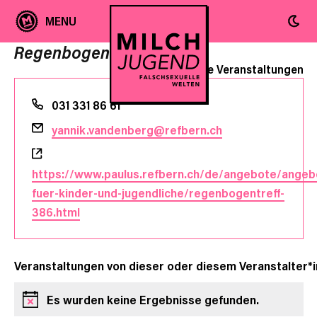
Regenbogentreff
« Alle Veranstaltungen
Telefon
031 331 86 61
Email
yannik.vandenberg@refbern.ch
Webseite
https://www.paulus.refbern.ch/de/angebote/angeb
fuer-kinder-und-jugendliche/regenbogentreff-
386.html
Veranstaltungen von dieser oder diesem Veranstalter*i
Es wurden keine Ergebnisse gefunden.
Hinweis