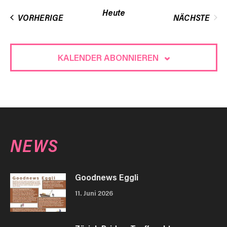
wählen.
Heute
VERANSTALTUNGEN
VORHERIGE
NÄCHSTE
VERANST
KALENDER ABONNIEREN
NEWS
Goodnews Eggli
11. Juni 2026