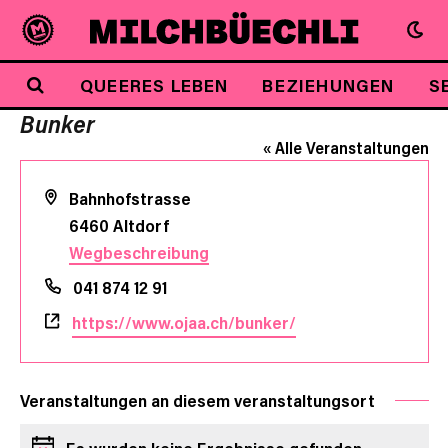
QUEERES LEBEN
BEZIEHUNGEN
S
Bunker
« Alle Veranstaltungen
Adresse
Bahnhofstrasse
6460
Altdorf
Wegbeschreibung
Telefon
041 874 12 91
Webseite
https://www.ojaa.ch/bunker/
Veranstaltungen an diesem veranstaltungsort