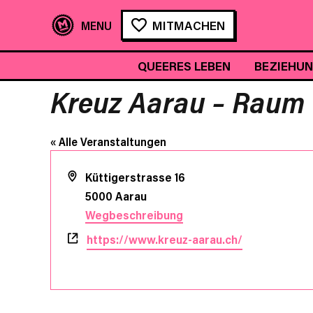
MITMACHEN
QUEERES LEBEN
BEZIEHU
Kreuz Aarau – Raum f
« Alle Veranstaltungen
Adresse
Küttigerstrasse 16
5000
Aarau
Wegbeschreibung
Webseite
https://www.kreuz-aarau.ch/