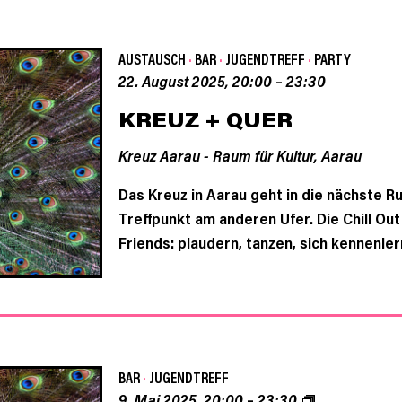
AUSTAUSCH
·
BAR
·
JUGENDTREFF
·
PARTY
22. August 2025, 20:00
–
23:30
KREUZ + QUER
Kreuz Aarau - Raum für Kultur,
Aarau
Das Kreuz in Aarau geht in die nächste
Treffpunkt am anderen Ufer. Die Chill O
Friends: plaudern, tanzen, sich kennenl
BAR
·
JUGENDTREFF
9. Mai 2025, 20:00
–
23:30