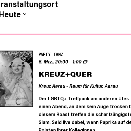
ranstaltungsort
Heute
PARTY
·
TANZ
6. Mrz., 20:00
–
1:00
KREUZ+QUER
Kreuz Aarau - Raum für Kultur,
Aarau
Der LGBTQ+ Treffpunk am anderen Ufer. 
einen Abend, an dem kein Auge trocken b
diesem Roast treffen die scharfzüngig
Slam. Seid live dabei, wenn Paprika auf 
Pointen ihrer Kolleginnen ...