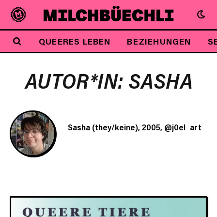
QUEERES LEBEN
BEZIEHUNGEN
S
AUTOR*IN: SASHA
Sasha (they/keine), 2005, @j0el_art