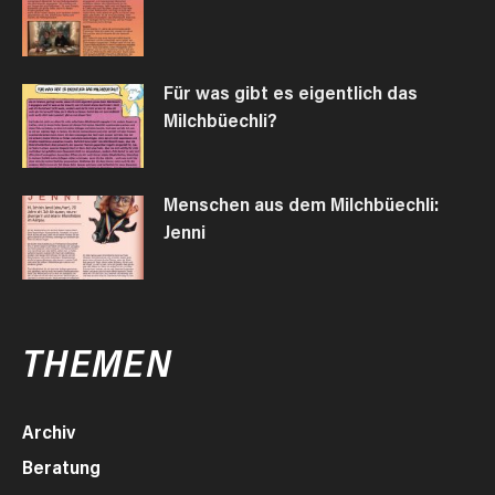
Für was gibt es eigentlich das
Milchbüechli?
Menschen aus dem Milchbüechli:
Jenni
THEMEN
Archiv
Beratung