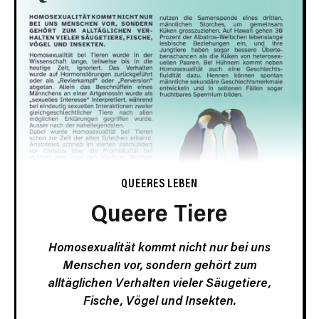
QUEERES LEBEN
Queere Tiere
Homosexualität kommt nicht nur bei uns
Menschen vor, sondern gehört zum
alltäglichen Verhalten vieler Säugetiere,
Fische, Vögel und Insekten.