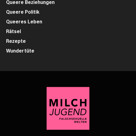
Queere Beziehungen
Queere Politik
Queeres Leben
Rätsel
Rezepte
Wundertüte