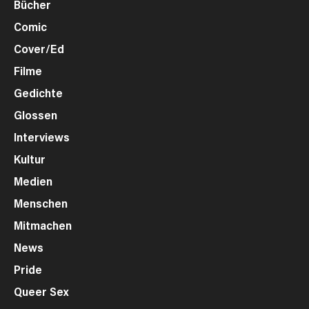
Bücher
Comic
Cover/Ed
Filme
Gedichte
Glossen
Interviews
Kultur
Medien
Menschen
Mitmachen
News
Pride
Queer Sex